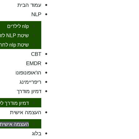
עמוד הבית
NLP
nlp לילדים
שיטת NLP לזוגיות
שיטת nlp לחרדות
CBT
EMDR
הו'אופונופונו
ריפריימינג
דמיון מודרך
דמיון מודרך ל
העצמה אישית
העצמה אישית 
בלוג